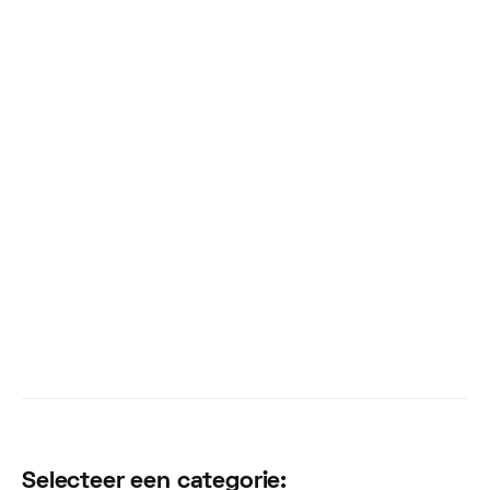
ANALYTICS
RFM-analyse: Dé tool voor datagedreven
klantinzicht en omzetgroei
In de wereld van e-commerce en B2B-handel is het begrijpen
van klantgedrag essentieel voor succes.
Joost Knoef
August 20, 2024
Selecteer een categorie: